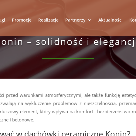
ugi
Promocje
Realizacje
Partnerzy
Aktualności
Ko
onin – solidność i eleganc
i przed warunkami atmosferycznymi, ale także funkcję estety
zwalają na wykluczenie problemów z nieszczelnością, przema
kluczowy element, który wpływa na komfort i bezpieczeństwo mi
czne i betonowe.
ować w dachówki ceramiczne Konin?