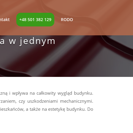
ntakt
+48 501 382 129
RODO
ja w jednym
czną i wpływa na całkowity wygląd budynku.
rzaniem, czy uszkodzeniami mechanicznymi.
eszkańców, a także na estetykę budynku. Do