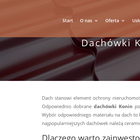
Start
O nas
Oferta
Usł
Dachówki K
Dach stanowi element ochrony nieruchomośc
Odpowiednio dobrane
dachówki Konin
po
Wybór odpowiedniego materiału na dach to 
najpopularniejszych dachówek należą cerami
Dlaczego warto zainwest