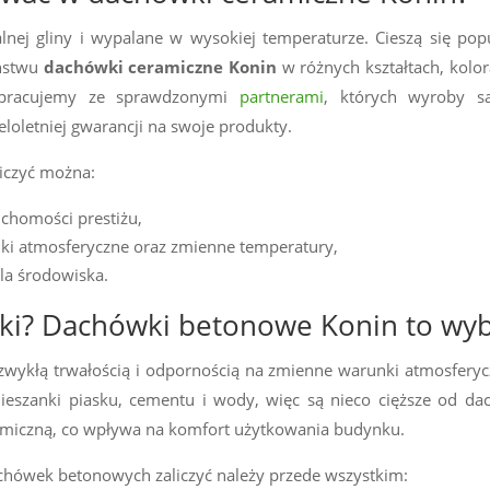
nej gliny i wypalane w wysokiej temperaturze. Cieszą się popu
ństwu
dachówki ceramiczne Konin
w różnych kształtach, kolo
łpracujemy ze sprawdzonymi
partnerami
, których wyroby s
eloletniej gwarancji na swoje produkty.
iczyć można:
uchomości prestiżu,
ki atmosferyczne oraz zmienne temperatury,
dla środowiska.
yki? Dachówki betonowe Konin to wyb
ezwykłą trwałością i odpornością na zmienne warunki atmosfer
eszanki piasku, cementu i wody, więc są nieco cięższe od da
termiczną, co wpływa na komfort użytkowania budynku.
chówek betonowych zaliczyć należy przede wszystkim: