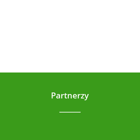
jakość usług dekarskich w korzystnych cenach,
a przy tym korzystając z nowoczesnych
rozwiązań. Dziękujemy...
Partnerzy